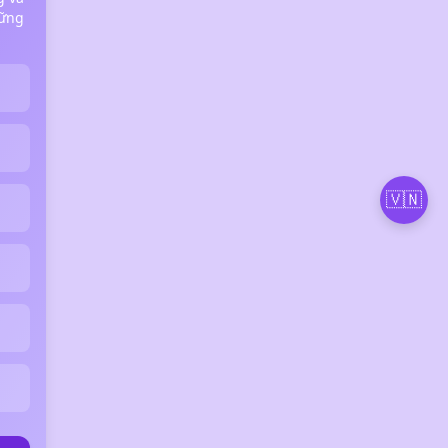
hững
🇻🇳