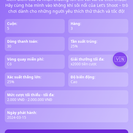
Hãy cùng hòa mình vào không khí sôi nổi của Let’s Shoot – trò
chơi dành cho những người yêu thích thử thách và tốc độ!
Cuộn:
Hàng:
5
3
Dòng thanh toán:
Tần suất trúng:
30
25%
🇻🇳
Vòng quay miễn phí:
Giải thưởng tối đa:
Có
x2000 tiền cược
Xác suất thắng lớn:
Độ biến động:
25%
Cao
Mức cược tối thiểu - tối đa:
2.000 VNĐ - 2.000.000 VNĐ
Ngày phát hành:
2024-03-15