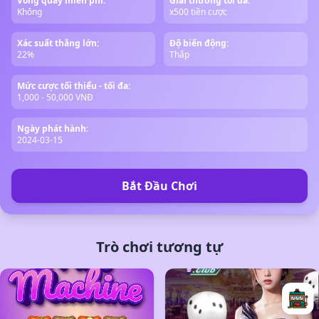
Vòng quay miễn phí:
Giải thưởng tối đa:
Không
x500 tiền cược
Xác suất thắng lớn:
Độ biến động:
22%
Thấp
Mức cược tối thiểu - tối đa:
1,000 - 50,000 VNĐ
Ngày phát hành:
2024-03-15
Bắt Đầu Chơi
Trò chơi tương tự